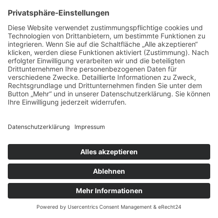
anderem Hosen, Jacken, Hemden, Schuhe sowie
Thermobekleidung u.v.m.
Schalfsäcke, Zelte, Gaskocher, Thermoskannen
usw. vervollständigen unser Sortiment.
Home
|
Kontakt & Info
|
Datenschutz
|
Impressum
© MF Angel- & Outdoorwelt 2026, Powered by
Theme-Point
. Design
by
Theme-Point
|
Cookie-Einstellungen