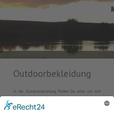
Mobile Menu Toggle
Outdoorbekleidung
In der Outdoorabteilung finden Sie alles um sich
geschützt und komfortabel in der Natur oder in der
Freizeit aufzuhalten.
Unser umfangreiches Sortiment umfasst unter